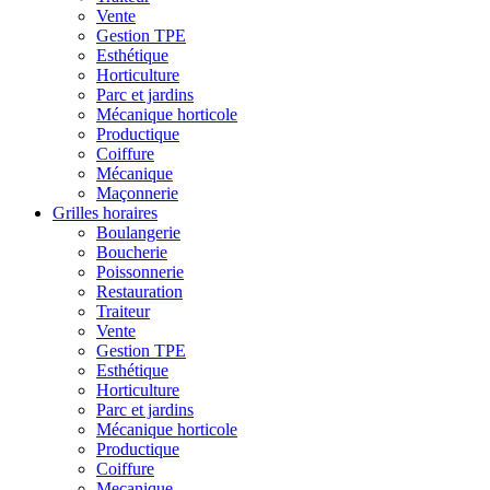
Vente
Gestion TPE
Esthétique
Horticulture
Parc et jardins
Mécanique horticole
Productique
Coiffure
Mécanique
Maçonnerie
Grilles horaires
Boulangerie
Boucherie
Poissonnerie
Restauration
Traiteur
Vente
Gestion TPE
Esthétique
Horticulture
Parc et jardins
Mécanique horticole
Productique
Coiffure
Mecanique