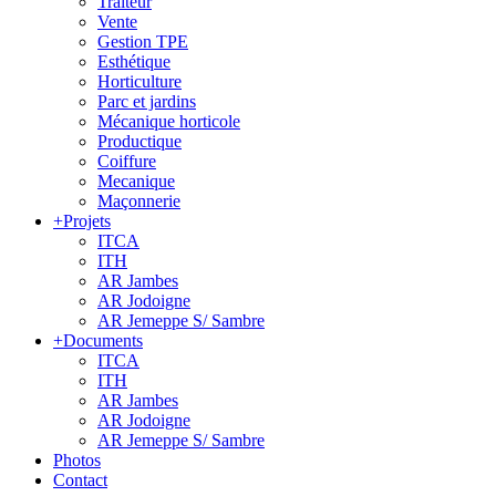
Traiteur
Vente
Gestion TPE
Esthétique
Horticulture
Parc et jardins
Mécanique horticole
Productique
Coiffure
Mecanique
Maçonnerie
+
Projets
ITCA
ITH
AR Jambes
AR Jodoigne
AR Jemeppe S/ Sambre
+
Documents
ITCA
ITH
AR Jambes
AR Jodoigne
AR Jemeppe S/ Sambre
Photos
Contact