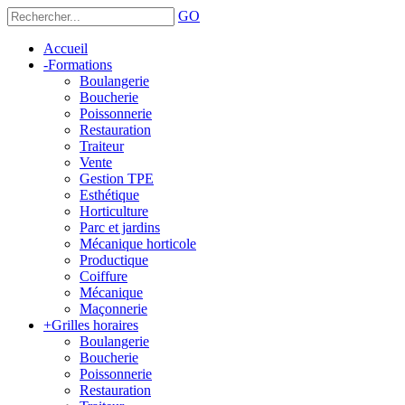
GO
Accueil
-
Formations
Boulangerie
Boucherie
Poissonnerie
Restauration
Traiteur
Vente
Gestion TPE
Esthétique
Horticulture
Parc et jardins
Mécanique horticole
Productique
Coiffure
Mécanique
Maçonnerie
+
Grilles horaires
Boulangerie
Boucherie
Poissonnerie
Restauration