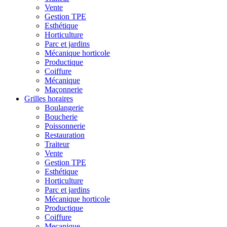
Vente
Gestion TPE
Esthétique
Horticulture
Parc et jardins
Mécanique horticole
Productique
Coiffure
Mécanique
Maçonnerie
Grilles horaires
Boulangerie
Boucherie
Poissonnerie
Restauration
Traiteur
Vente
Gestion TPE
Esthétique
Horticulture
Parc et jardins
Mécanique horticole
Productique
Coiffure
Mecanique