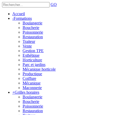
GO
Accueil
-
Formations
Boulangerie
Boucherie
Poissonnerie
Restauration
Traiteur
Vente
Gestion TPE
Esthétique
Horticulture
Parc et jardins
Mécanique horticole
Productique
Coiffure
Mécanique
Maçonnerie
+
Grilles horaires
Boulangerie
Boucherie
Poissonnerie
Restauration