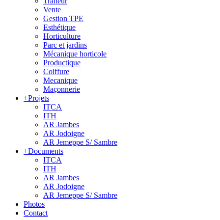
Traiteur
Vente
Gestion TPE
Esthétique
Horticulture
Parc et jardins
Mécanique horticole
Productique
Coiffure
Mecanique
Maçonnerie
+
Projets
ITCA
ITH
AR Jambes
AR Jodoigne
AR Jemeppe S/ Sambre
+
Documents
ITCA
ITH
AR Jambes
AR Jodoigne
AR Jemeppe S/ Sambre
Photos
Contact