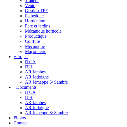
Traiteur
Vente
Gestion TPE
Esthétique
Horticulture
Parc et jardins
Mécanique horticole
Productique
Coiffure
Mecanique
Maçonnerie
+
Projets
ITCA
ITH
AR Jambes
AR Jodoigne
AR Jemeppe S/ Sambre
+
Documents
ITCA
ITH
AR Jambes
AR Jodoigne
AR Jemeppe S/ Sambre
Photos
Contact