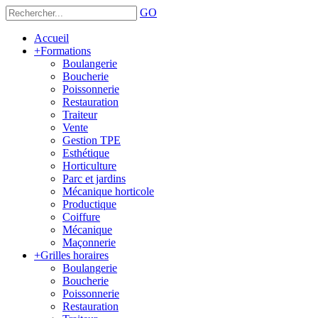
GO
Accueil
+
Formations
Boulangerie
Boucherie
Poissonnerie
Restauration
Traiteur
Vente
Gestion TPE
Esthétique
Horticulture
Parc et jardins
Mécanique horticole
Productique
Coiffure
Mécanique
Maçonnerie
+
Grilles horaires
Boulangerie
Boucherie
Poissonnerie
Restauration