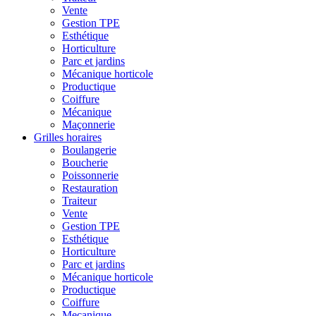
Vente
Gestion TPE
Esthétique
Horticulture
Parc et jardins
Mécanique horticole
Productique
Coiffure
Mécanique
Maçonnerie
Grilles horaires
Boulangerie
Boucherie
Poissonnerie
Restauration
Traiteur
Vente
Gestion TPE
Esthétique
Horticulture
Parc et jardins
Mécanique horticole
Productique
Coiffure
Mecanique