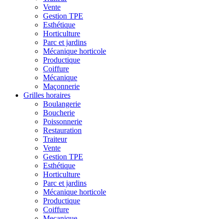
Vente
Gestion TPE
Esthétique
Horticulture
Parc et jardins
Mécanique horticole
Productique
Coiffure
Mécanique
Maçonnerie
Grilles horaires
Boulangerie
Boucherie
Poissonnerie
Restauration
Traiteur
Vente
Gestion TPE
Esthétique
Horticulture
Parc et jardins
Mécanique horticole
Productique
Coiffure
Mecanique