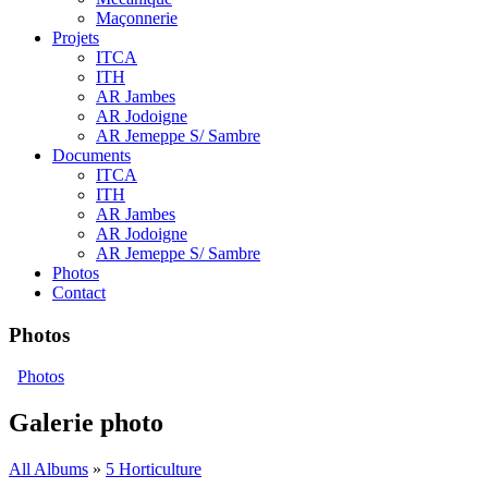
Maçonnerie
Projets
ITCA
ITH
AR Jambes
AR Jodoigne
AR Jemeppe S/ Sambre
Documents
ITCA
ITH
AR Jambes
AR Jodoigne
AR Jemeppe S/ Sambre
Photos
Contact
Photos
Photos
Galerie photo
All Albums
»
5 Horticulture