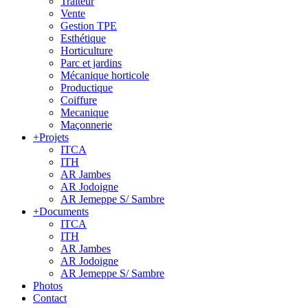
Traiteur
Vente
Gestion TPE
Esthétique
Horticulture
Parc et jardins
Mécanique horticole
Productique
Coiffure
Mecanique
Maçonnerie
+
Projets
ITCA
ITH
AR Jambes
AR Jodoigne
AR Jemeppe S/ Sambre
+
Documents
ITCA
ITH
AR Jambes
AR Jodoigne
AR Jemeppe S/ Sambre
Photos
Contact