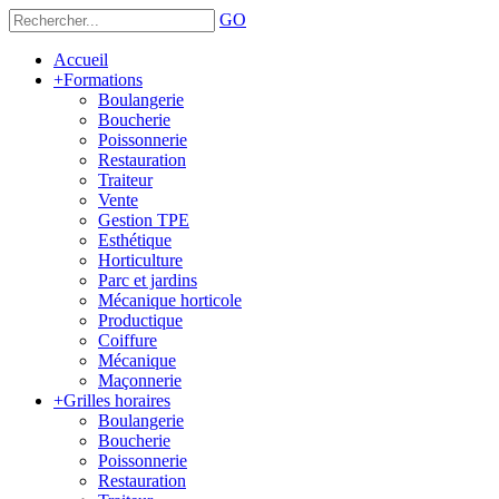
GO
Accueil
+
Formations
Boulangerie
Boucherie
Poissonnerie
Restauration
Traiteur
Vente
Gestion TPE
Esthétique
Horticulture
Parc et jardins
Mécanique horticole
Productique
Coiffure
Mécanique
Maçonnerie
+
Grilles horaires
Boulangerie
Boucherie
Poissonnerie
Restauration